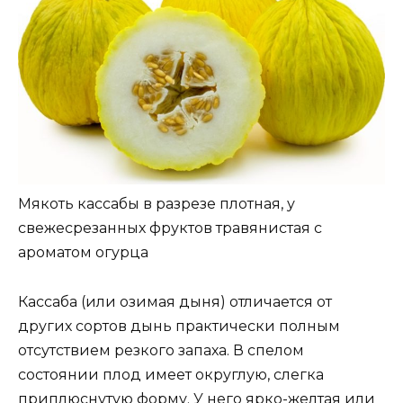
Мякоть кассабы в разрезе плотная, у
свежесрезанных фруктов травянистая с
ароматом огурца
Кассаба (или озимая дыня) отличается от
других сортов дынь практически полным
отсутствием резкого запаха. В спелом
состоянии плод имеет округлую, слегка
приплюснутую форму. У него ярко-желтая или