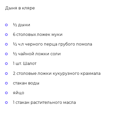
Дыня в кляре
½ дыни
6 столовых ложек муки
½ ч.л черного перца грубого помола
½ чайной ложки соли
1 шт. Шалот
2 столовые ложки кукурузного крахмала
стакан воды
яйцо
1 стакан растительного масла