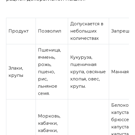
Допускается в
Продукт
Позволил
небольших
Запреще
количествах
Пшеница,
ячмень,
Кукуруза,
рожь,
пшеничная
Злаки,
пшено,
крупа, овсяные
Манная к
крупы
рис,
хлопья, овес,
льняное
крупы.
семя.
Белокоча
капуста,
Морковь,
брюссель
кабачки,
капуста, ц
кабачки,
капуста,