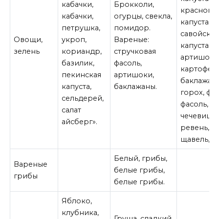
кабачки,
Брокколи,
красноко
кабачки,
огурцы, свекла,
капуста,
петрушка,
помидор.
савойская
Овощи,
укроп,
Вареные:
капуста. Р
зелень
кориандр,
стручковая
артишок,
базилик,
фасоль,
картофель
пекинская
артишоки,
баклажан
капуста,
баклажаны.
горох, фас
сельдерей,
фасоль,
салат
чечевица,
айсберг».
ревень, р
щавель, р
Белый, грибы,
Вареные
белые грибы,
грибы
белые грибы.
Яблоко,
клубника,
Груша, сладкий