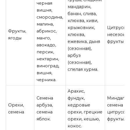
черная
мандарин,
вишня,
банан, слива,
смородина,
клюква, киви,
малина,
крыжовник,
Цитрусов
Фрукты,
абрикос,
клюква,
несезонн
ягоды
манго,
ежевика, дыня
фрукты
авокадо,
(сезонная),
персик,
арбуз
нектарин,
(сезонная),
виноград,
спелая хурма.
вишня,
черника.
Арахис,
Семена
фундук,
Миндаль,
Орехи,
арбуза,
кедровые
семена
семена
семена
орехи, грецкие
цитрусовы
яблок.
орехи, кешью,
фрукты.
кокос.