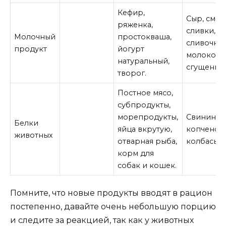
Кефир,
Сыр, смет
ряженка,
сливки, м
Молочный
простокваша,
сливочное
продукт
йогурт
молоко
натуральный,
сгущенно
творог.
Постное мясо,
субпродукты,
морепродукты,
Свинина, 
Белки
яйца вкрутую,
копченост
животных
отварная рыба,
колбасы.
корм для
собак и кошек.
Помните, что новые продукты вводят в рацион
постепенно, давайте очень небольшую порцию
и следите за реакцией, так как у животных