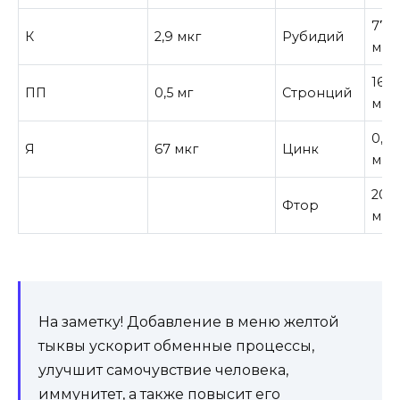
77
К
2,9 мкг
Рубидий
мкг
16
ПП
0,5 мг
Стронций
мкг
0,0
Я
67 мкг
Цинк
мг
20
Фтор
мкг
На заметку! Добавление в меню желтой
тыквы ускорит обменные процессы,
улучшит самочувствие человека,
иммунитет, а также повысит его