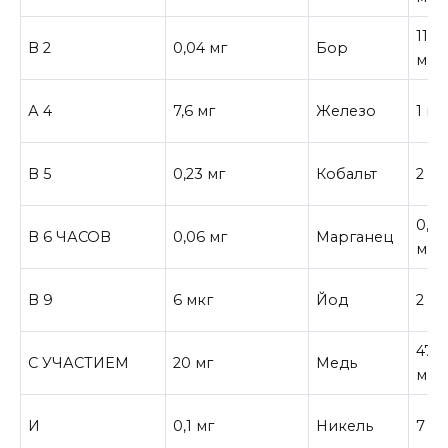
11,7
В 2
0,04 мг
Бор
мкг
А 4
7,6 мг
Железо
1 мг
В 5
0,23 мг
Кобальт
2 мк
0,0
В 6 ЧАСОВ
0,06 мг
Марганец
мг
В 9
6 мкг
Йод
2 мк
47
С УЧАСТИЕМ
20 мг
Медь
мкг
И
0,1 мг
Никель
7 м